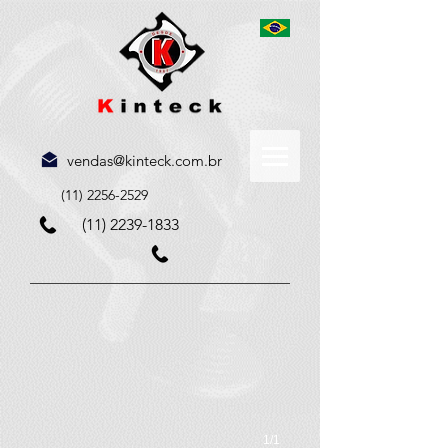
vendas@kinteck.com.br
(11) 2256-2529
(11) 2239-1833
Válvula Piloto Série PI
1/1