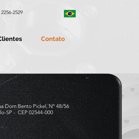
) 2256-2529
Clientes
Contato
ua Dom Bento Pickel, Nº 48/56
lo-SP - CEP 02544-000