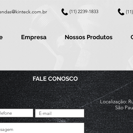
(11) 2239-1833
endas@kinteck.com.br
(11
e
Empresa
Nossos Produtos
FALE CONOSCO
Localização: R
São Pau